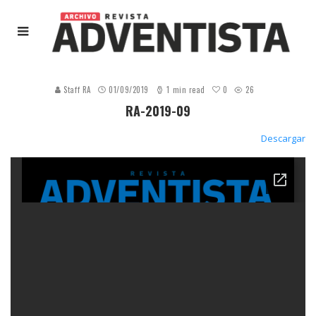
0
Staff RA
01/09/2019
1 min read
26
RA-2019-09
Descargar